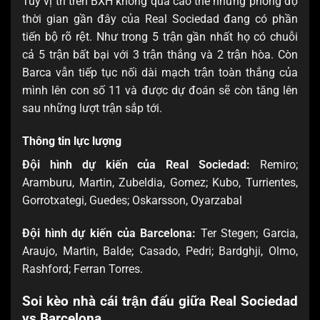
Tuy vị trí trên BXH không quá cao thế nhưng phong độ
thời gian gần đây của Real Sociedad đang có phần
tiến bộ rõ rệt. Như trong 5 trận gần nhất họ có chuỗi
cả 5 trận bất bại với 3 trận thắng và 2 trận hòa. Còn
Barca vẫn tiếp tục nối dài mạch trận toàn thắng của
mình lên con số 11 và được dự đoán sẽ còn tăng lên
sau những lượt trận sắp tới.
Thông tin lực lượng
Đội hình dự kiến của Real Sociedad:
Remiro;
Aramburu, Martin, Zubeldia, Gomez; Kubo, Turrientes,
Gorrotxategi, Guedes; Oskarsson, Oyarzabal
Đội hình dự kiến của Barcelona:
Ter Stegen; Garcia,
Araujo, Martin, Balde; Casado, Pedri; Bardghji, Olmo,
Rashford; Ferran Torres.
Soi kèo nhà cái trận đấu giữa Real Sociedad
vs Barcelona