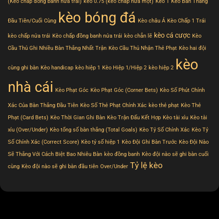
(Kèo chấp đồng banh nửa trái)
kèo 0.75 (kèo chấp nửa một)
Kèo 1
Kèo Bàn Thắng
kèo bóng đá
Đầu Tiên/Cuối Cùng
Kèo châu Á
Kèo Chấp 1 Trái
kèo cá cược
kèo chấp nửa trái
Kèo chấp đồng banh nửa trái
kèo chẳn lẽ
Kèo
Cầu Thủ Ghi Nhiều Bàn Thắng Nhất Trận
Kèo Cầu Thủ Nhận Thẻ Phạt
Kèo hai đội
kèo
cùng ghi bàn
Kèo handicap
kèo hiệp 1
Kèo Hiệp 1/Hiệp 2
kèo hiệp 2
nhà cái
Kèo Phạt Góc
Kèo Phạt Góc (Corner Bets)
Kèo Số Phút Chính
Xác Của Bàn Thắng Đầu Tiên
Kèo Số Thẻ Phạt Chính Xác
kèo thẻ phạt
Kèo Thẻ
Phạt (Card Bets)
Kèo Thời Gian Ghi Bàn
Kèo Trận Đấu Kết Hợp
Kèo tài xỉu
Kèo tài
xỉu (Over/Under)
Kèo tổng số bàn thắng (Total Goals)
Kèo Tỷ Số Chính Xác
Kèo Tỷ
Số Chính Xác (Correct Score)
Kèo tỷ số hiệp 1
Kèo Đội Ghi Bàn Trước
Kèo Đội Nào
Sẽ Thắng Với Cách Biệt Bao Nhiêu Bàn
kèo đồng banh
Kèo đội nào sẽ ghi bàn cuối
Tỷ lệ kèo
cùng
Kèo đội nào sẽ ghi bàn đầu tiên
Over/Under