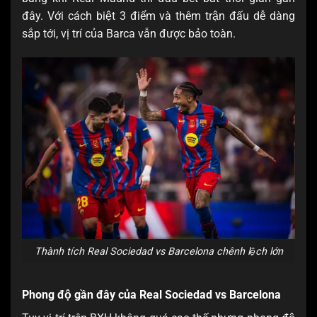
đây. Với cách biệt 3 điểm và thêm trận đấu dễ dàng
sắp tới, vị trí của Barca vẫn được bảo toàn.
Thành tích Real Sociedad vs Barcelona chênh lệch lớn
Phong độ gần đây của Real Sociedad vs Barcelona