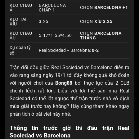
KÈO CHÂU
BARCELONA
CHỌN
BARCELONA +1
Á
CHẤP 1
KÈO TÀI
3.25
CHỌN
XỈU 3.25
XỈU
KÈO CHÂU
CHỌN
BARCELONA
5.17*1.55*4.50
ÂU
THẮNG
Dự đoán tỷ
Real Sociedad – Barcelona
:
0-2
số
Trận đối đầu giữa Real Sociedad vs Barcelona diễn ra
vào rạng sáng ngày 19/1 tới đây không quá khó đoán
với người chơi của
Bong88
bởi thực lực của 2 CLB
chênh lệch rất lớn. Liệu với lợi thế sân nhà Real
Sociedad có thể lật ngược thế trận trước nhà vô địch
mùa giải trước hay không? Hãy cùng tham khảo ngay
phân tích ở bài viết này nhé.
Thông tin trước giờ thi đấu trận Real
Sociedad vs Barcelona