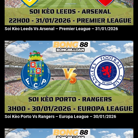
Soi Kèo Leeds Vs Arsenal – Premier League – 31/01/2026
Soi Kèo Porto Vs Rangers – Europa League – 30/01/2026