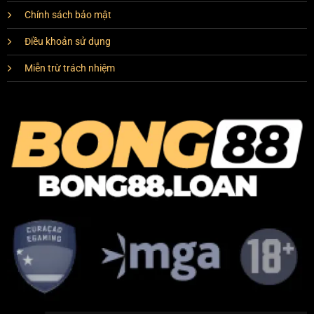
Chính sách bảo mật
Điều khoản sử dụng
Miễn trừ trách nhiệm