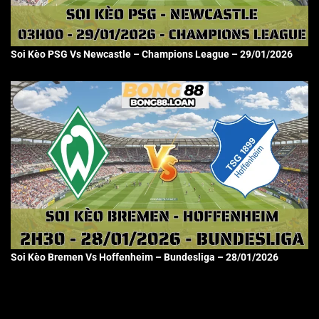
Soi Kèo PSG Vs Newcastle – Champions League – 29/01/2026
Soi Kèo Bremen Vs Hoffenheim – Bundesliga – 28/01/2026