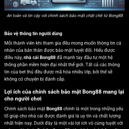
An toàn và tin cậy với chính sách bảo mật chặt chẽ từ Bong88
Bảo vệ thông tin người dùng
Mỗi thành viên khi tham gia đều mong muốn thông tin cá
nhân của bản thân được bảo mật tuyệt đối. Hiểu được
điều này,
nhà cái Bong88
đã mạnh tay đầu tư một hệ
thống phần mềm hiện đại nhất thế giới. Tất cả các thông
tin của bet thủ đều được mã hóa nhiều lớp, bởi thế sẽ
không có chuyện bị đánh cắp.
Lợi ích của chính sách bảo mật Bong88 mang lại
cho người chơi
Chính sách bảo mật
Bong88
chính là một trong những yếu
tố giúp cho nhà cái được đánh giá là uy tín và chất lượng
nhất hiện nay. Dưới đây là một vài lợi ích vô cùng tuyệt vời