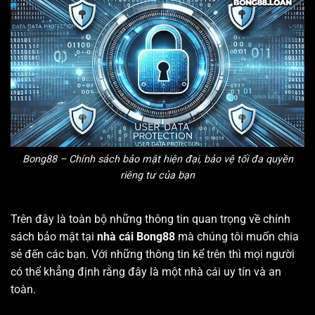
Bong88 – Chính sách bảo mật hiện đại, bảo vệ tối đa quyền
riêng tư của bạn
Trên đây là toàn bộ những thông tin quan trọng về
chính
sách bảo mật tại
nhà cái Bong88
mà chúng tôi muốn chia
sẻ đến các bạn. Với những thông tin kể trên thì mọi người
có thể khẳng định rằng đây là một nhà cái uy tín và an
toàn.