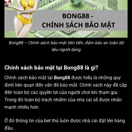
Bong88 – Chính sách bảo mật tiên tiến, đảm bảo an toàn dữ
liệu người dùng
Chính sách bảo mật tại Bong88 là gì?
Chính sách bảo mật tại
Bong88
được hiểu là những quy
định liên quan đến vấn đề bảo mật. Chính sách này đề cập
đến toàn bộ các quyền lợi của người chơi khi tham gia.
Trong đó toàn bộ trách nhiệm của nhà cái sẽ được nhấn
mạnh nhiều hơn.
Ở đó thông tin của bet thủ luôn được nhà cái đặt lên hàng
đầu.