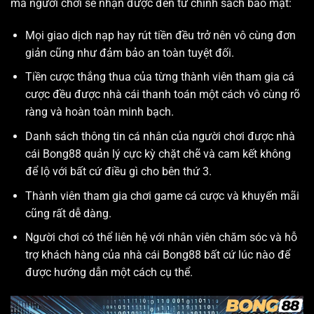
mà người chơi sẽ nhận được đến từ chính sách bảo mật:
Mọi giao dịch nạp hay rút tiền đều trở nên vô cùng đơn
giản cũng như đảm bảo an toàn tuyệt đối.
Tiền cược thắng thua của từng thành viên tham gia cá
cược đều được nhà cái thanh toán một cách vô cùng rõ
ràng và hoàn toàn minh bạch.
Danh sách thông tin cá nhân của người chơi được nhà
cái Bong88 quản lý cực kỳ chặt chẽ và cam kết không
để lộ với bất cứ điều gì cho bên thứ 3.
Thành viên tham gia chơi game cá cược và khuyến mãi
cũng rất dễ dàng.
Người chơi có thể liên hệ với nhân viên chăm sóc và hỗ
trợ khách hàng của nhà cái Bong88 bất cứ lúc nào để
được hướng dẫn một cách cụ thể.