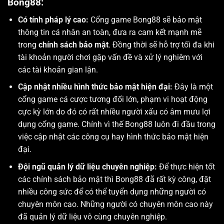
Bong88:
Có tính pháp lý cao:
Cổng game Bong88 sẽ bảo mật
thông tin cá nhân an toàn, đưa ra cam kết mạnh mẽ
trong
chính sách bảo mật
. Đồng thời sẽ hỗ trợ tối đa khi
tài khoản người chơi gặp vấn đề và xử lý nghiêm với
các tài khoản gian lận.
Cập nhật nhiều hình thức bảo mật hiện đại:
Đây là một
cổng game cá cược tương đối lớn, phạm vi hoạt động
cực kỳ lớn do đó có rất nhiều người xấu có âm mưu lợi
dụng cổng game. Chính vì thế Bong88 luôn đi đầu trong
việc cập nhật các công cụ hay hình thức bảo mật hiện
đại.
Đội ngũ quản lý dữ liệu chuyên nghiệp:
Để thực hiện tốt
các chính sách bảo mật thì Bong88 đã rất kỳ công, đặt
nhiều công sức để có thể tuyển dụng những người có
chuyên môn cao. Những người có chuyên môn cao này
đã quản lý dữ liệu vô cùng chuyên nghiệp.