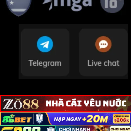
Copyright 2026 ©
bong88.loan