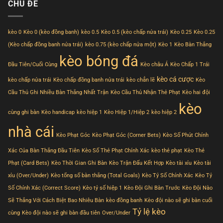
CHỦ ĐỀ
kèo 0
Kèo 0 (kèo đồng banh)
kèo 0.5
Kèo 0.5 (kèo chấp nửa trái)
Kèo 0.25
Kèo 0.25
(Kèo chấp đồng banh nửa trái)
kèo 0.75 (kèo chấp nửa một)
Kèo 1
Kèo Bàn Thắng
kèo bóng đá
Đầu Tiên/Cuối Cùng
Kèo châu Á
Kèo Chấp 1 Trái
kèo cá cược
kèo chấp nửa trái
Kèo chấp đồng banh nửa trái
kèo chẳn lẽ
Kèo
Cầu Thủ Ghi Nhiều Bàn Thắng Nhất Trận
Kèo Cầu Thủ Nhận Thẻ Phạt
Kèo hai đội
kèo
cùng ghi bàn
Kèo handicap
kèo hiệp 1
Kèo Hiệp 1/Hiệp 2
kèo hiệp 2
nhà cái
Kèo Phạt Góc
Kèo Phạt Góc (Corner Bets)
Kèo Số Phút Chính
Xác Của Bàn Thắng Đầu Tiên
Kèo Số Thẻ Phạt Chính Xác
kèo thẻ phạt
Kèo Thẻ
Phạt (Card Bets)
Kèo Thời Gian Ghi Bàn
Kèo Trận Đấu Kết Hợp
Kèo tài xỉu
Kèo tài
xỉu (Over/Under)
Kèo tổng số bàn thắng (Total Goals)
Kèo Tỷ Số Chính Xác
Kèo Tỷ
Số Chính Xác (Correct Score)
Kèo tỷ số hiệp 1
Kèo Đội Ghi Bàn Trước
Kèo Đội Nào
Sẽ Thắng Với Cách Biệt Bao Nhiêu Bàn
kèo đồng banh
Kèo đội nào sẽ ghi bàn cuối
Tỷ lệ kèo
cùng
Kèo đội nào sẽ ghi bàn đầu tiên
Over/Under