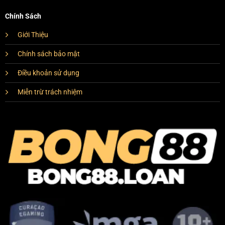
Chính Sách
Giới Thiệu
Chính sách bảo mật
Điều khoản sử dụng
Miễn trừ trách nhiệm