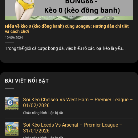
Hiểu về kèo 0 (kèo đồng banh) cùng Bong88: Hướng dẫn chi tiết
và cách chơi
10/09/2024
Trong thế giới cá cược bóng đá, việc hiểu rõ các loại kèo là yếu...
BÀI VIẾT NỔI BẬT
Soi Kèo Chelsea Vs West Ham – Premier League –
01/02/2026
Chức năng bình luận bị tắt
ở
Soi
Kèo
Soi Kèo Leeds Vs Arsenal – Premier League –
Chelsea
31/01/2026
Vs