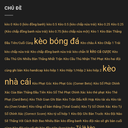
CHỦ ĐỀ
kèo 0
Kèo 0 (kèo đồng banh)
kèo 0.5
Kèo 0.5 (kèo chấp nửa trái)
Kèo 0.25
Kèo 0.25
(Kèo chấp đồng banh nửa trái)
kèo 0.75 (kèo chấp nửa một)
Kèo 1
Kèo Bàn Thắng
kèo bóng đá
Đầu Tiên/Cuối Cùng
Kèo châu Á
Kèo Chấp 1 Trái
kèo cá cược
kèo chấp nửa trái
Kèo chấp đồng banh nửa trái
kèo chẳn lẽ
Kèo
Cầu Thủ Ghi Nhiều Bàn Thắng Nhất Trận
Kèo Cầu Thủ Nhận Thẻ Phạt
Kèo hai đội
kèo
cùng ghi bàn
Kèo handicap
kèo hiệp 1
Kèo Hiệp 1/Hiệp 2
kèo hiệp 2
nhà cái
Kèo Phạt Góc
Kèo Phạt Góc (Corner Bets)
Kèo Số Phút Chính
Xác Của Bàn Thắng Đầu Tiên
Kèo Số Thẻ Phạt Chính Xác
kèo thẻ phạt
Kèo Thẻ
Phạt (Card Bets)
Kèo Thời Gian Ghi Bàn
Kèo Trận Đấu Kết Hợp
Kèo tài xỉu
Kèo tài
xỉu (Over/Under)
Kèo tổng số bàn thắng (Total Goals)
Kèo Tỷ Số Chính Xác
Kèo Tỷ
Số Chính Xác (Correct Score)
Kèo tỷ số hiệp 1
Kèo Đội Ghi Bàn Trước
Kèo Đội Nào
Sẽ Thắng Với Cách Biệt Bao Nhiêu Bàn
kèo đồng banh
Kèo đội nào sẽ ghi bàn cuối
Tỷ lệ kèo