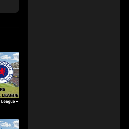
a League –