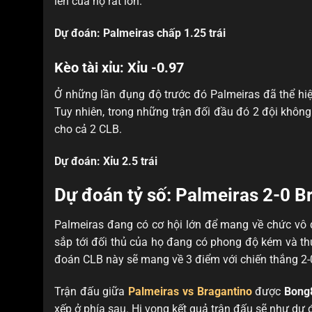
lên của họ rất lớn.
Dự đoán: Palmeiras chấp 1.25 trái
Kèo tài xỉu: Xỉu -0.97
Ở những lần đụng độ trước đó Palmeiras đã thể hiệ
Tuy nhiên, trong những trận đối đầu đó 2 đội không
cho cả 2 CLB.
Dự đoán: Xỉu 2.5 trái
Dự đoán tỷ số: Palmeiras 2-0 
Palmeiras đang có cơ hội lớn để mang về chức vô đ
sắp tới đối thủ của họ đang có phong độ kém và thực
đoán CLB này sẽ mang về 3 điểm với chiến thắng 2-0
Trận đấu giữa
Palmeiras vs Bragantino
được
Bong
xếp ở phía sau. Hi vọng kết quả trận đấu sẽ như dự