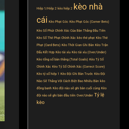
kèo nhà
Hiệp 1/Hiệp 2
kèo hiệp 2
cái
Kèo Phạt Góc
Kèo Phạt Góc (Corner Bets)
Kèo Số Phút Chính Xác Của Bàn Thắng Đầu Tiên
Kèo Số Thẻ Phạt Chính Xác
kèo thẻ phạt
Kèo Thẻ
Phạt (Card Bets)
Kèo Thời Gian Ghi Bàn
Kèo Trận
Đấu Kết Hợp
Kèo tài xỉu
Kèo tài xỉu (Over/Under)
Kèo tổng số bàn thắng (Total Goals)
Kèo Tỷ Số
Chính Xác
Kèo Tỷ Số Chính Xác (Correct Score)
Kèo tỷ số hiệp 1
Kèo Đội Ghi Bàn Trước
Kèo Đội
Nào Sẽ Thắng Với Cách Biệt Bao Nhiêu Bàn
kèo
đồng banh
Kèo đội nào sẽ ghi bàn cuối cùng
Kèo
Tỷ lệ
đội nào sẽ ghi bàn đầu tiên
Over/Under
kèo