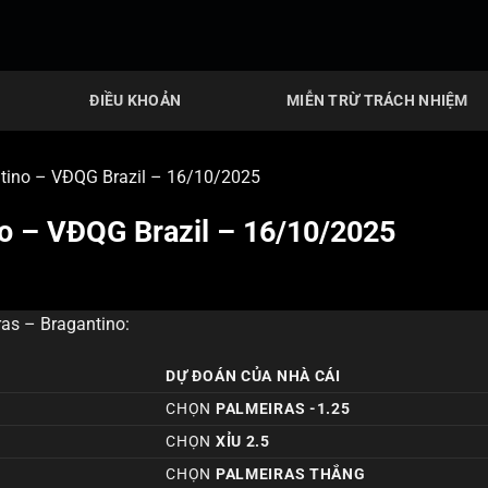
ĐIỀU KHOẢN
MIỄN TRỪ TRÁCH NHIỆM
ntino – VĐQG Brazil – 16/10/2025
no – VĐQG Brazil – 16/10/2025
ras – Bragantino:
DỰ ĐOÁN CỦA NHÀ CÁI
CHỌN
PALMEIRAS -1.25
CHỌN
XỈU 2.5
CHỌN
PALMEIRAS THẮNG