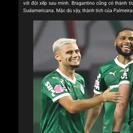
với đội xếp sau mình. Bragantino cũng có thành t
Sudamericana. Mặc dù vậy, thành tích của Palmeiras