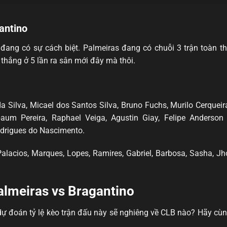
antino
ang có sự cách biệt. Palmeiras đang có chuỗi 3 trận toàn th
 thắng ở 5 lần ra sân mới đây mà thôi.
a Silva, Micael dos Santos Silva, Bruno Fuchs, Murilo Cerqueir
um Pereira, Raphael Veiga, Agustin Giay, Felipe Anderson 
drigues do Nascimento.
alacios, Marques, Lopes, Ramires, Gabriel, Barbosa, Sasha, Jh
a Palmeiras vs Bragantino
 dự đoán tỷ lệ kèo trận đấu này sẽ nghiêng về CLB nào? Hãy cù