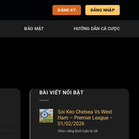
ĐĂNG KÝ
ĐĂNG NHẬP
BẢO MẬT
HƯỚNG DẪN CÁ CƯỢC
BÀI VIẾT NỔI BẬT
Soi Kèo Chelsea Vs West
Ham – Premier League –
01/02/2026
Chức năng bình luận bị tắt
ở
Soi