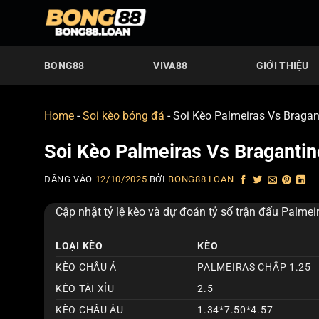
BONG88
VIVA88
GIỚI THIỆU
Home
-
Soi kèo bóng đá
-
Soi Kèo Palmeiras Vs Braga
Soi Kèo Palmeiras Vs Braganti
ĐĂNG VÀO
12/10/2025
BỞI
BONG88 LOAN
Cập nhật tỷ lệ kèo và dự đoán tỷ số trận đấu Palmei
LOẠI KÈO
KÈO
KÈO CHÂU Á
PALMEIRAS CHẤP 1.25
KÈO TÀI XỈU
2.5
KÈO CHÂU ÂU
1.34*7.50*4.57