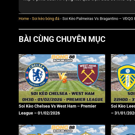
Home
-
Soi kèo bóng đá
-
Soi Kèo Palmeiras Vs Bragantino – VĐQG 
BÀI CÙNG CHUYÊN MỤC
Soi Kèo Chelsea Vs West Ham – Premier
Soi Kèo Le
League – 01/02/2026
– 31/01/202