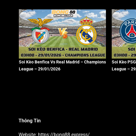
Soi Kèo Benfica Vs Real Madrid – Champions
Soi Kèo PS
League – 29/01/2026
League – 29
Thông Tin
Website: https://bong88.express/