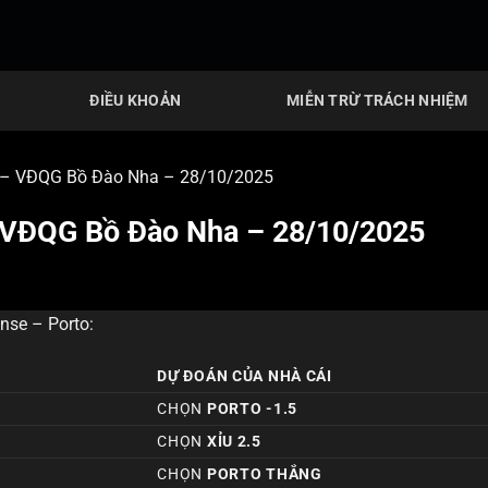
ĐIỀU KHOẢN
MIỄN TRỪ TRÁCH NHIỆM
to – VĐQG Bồ Đào Nha – 28/10/2025
– VĐQG Bồ Đào Nha – 28/10/2025
ense – Porto:
DỰ ĐOÁN CỦA NHÀ CÁI
CHỌN
PORTO -1.5
CHỌN
XỈU 2.5
CHỌN
PORTO THẮNG