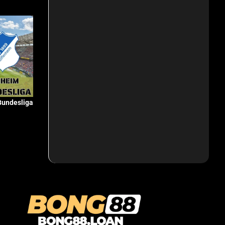
Bundesliga