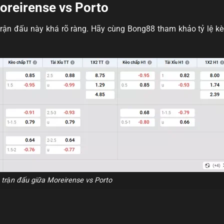
a Moreirense vs Porto
trận đấu này khá rõ ràng. Hãy cùng Bong88 tham khảo tỷ lệ k
ng trận đấu giữa Moreirense vs Porto