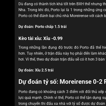
Dù đang có thành tích khá tốt trên BXH thế nhưng 
Nha. Trong khi đó, Porto lại là 1 trong những ứng c
Porto có thể đánh bại chủ nhà Moreirense với cách bi
Dự đoán: Porto chấp 1.5 trái
Kèo tài xỉu: Xỉu -0.99
Trong những lần đụng độ trước đó Porto đã thể hi
hơn. Tuy nhiên, ở trận đấu này họ phải đến làm khác
hơi. Vì thế, theo dự đoán trận đấu sẽ có ít hơn 3 bà
Dự đoán: Xỉu 2.5 trái
Dự đoán tỷ số: Moreirense 0-2
Porto đang có khoảng cách 3 điểm với đối thủ xếp ở
lực quá mạnh. Chính vì thế, Porto có thể tận dụng sự
trong chuyến thi đấu xa nhà với tỷ số được dự đoán 