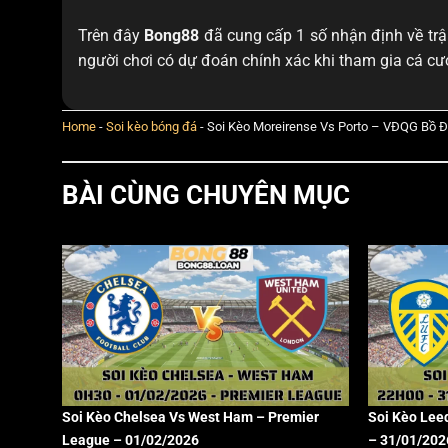
Trên đây
Bong88
đã cung cấp 1 số nhận định về tr
người chơi có dự đoán chính xác khi tham gia cá cư
Home
-
Soi kèo bóng đá
-
Soi Kèo Moreirense Vs Porto – VĐQG Bồ 
BÀI CÙNG CHUYÊN MỤC
Soi Kèo Chelsea Vs West Ham – Premier
Soi Kèo Le
League – 01/02/2026
– 31/01/202