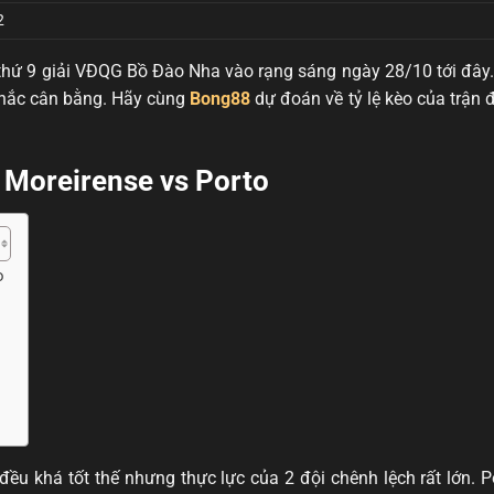
2
n thứ 9 giải VĐQG Bồ Đào Nha vào rạng sáng ngày 28/10 tới đây
 chắc cân bằng. Hãy cùng
Bong88
dự đoán về tỷ lệ kèo của trận 
ận Moreirense vs Porto
o
đều khá tốt thế nhưng thực lực của 2 đội chênh lệch rất lớn. P