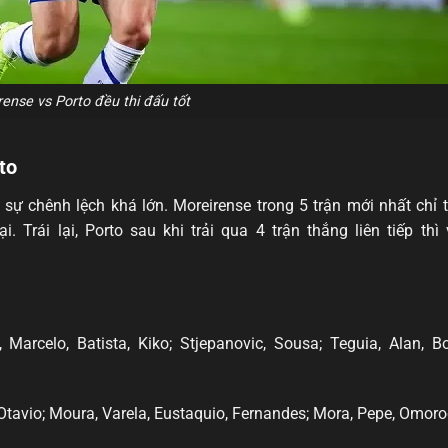
ense vs Porto đều thi đấu tốt
to
ự chênh lệch khá lớn. Moreirense trong 5 trận mới nhất chỉ 
. Trái lại, Porto sau khi trải qua 4 trận thắng liên tiếp thì
, Marcelo, Batista, Kiko; Stjepanovic, Sousa; Teguia, Alan, B
Otavio; Moura, Varela, Eustaquio, Fernandes; Mora, Pepe, Omoro