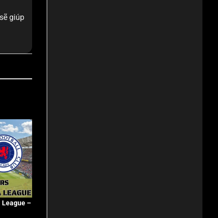
 sẽ giúp
a League –