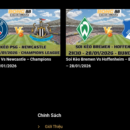
G Vs Newcastle – Champions
Soi Kèo Bremen Vs Hoffenheim – 
/01/2026
– 28/01/2026
Chính Sách
Giới Thiệu