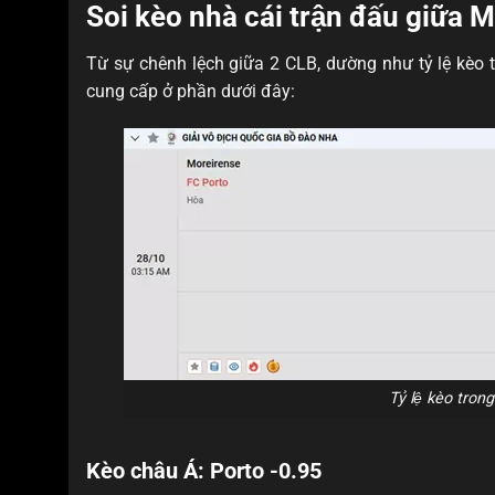
Soi kèo nhà cái trận đấu giữ
Từ sự chênh lệch giữa 2 CLB, dường như tỷ lệ kèo 
cung cấp ở phần dưới đây:
Tỷ lệ kèo tro
Kèo châu Á: Porto -0.95