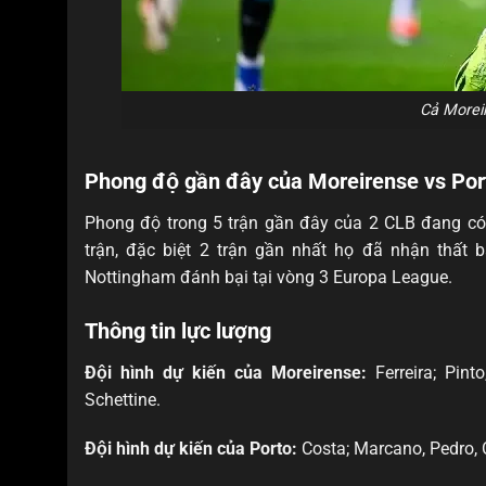
Cả Moreir
Phong độ gần đây của Moreirense vs Por
Phong độ trong 5 trận gần đây của 2 CLB đang có s
trận, đặc biệt 2 trận gần nhất họ đã nhận thất bại
Nottingham đánh bại tại vòng 3 Europa League.
Thông tin lực lượng
Đội hình dự kiến của Moreirense:
Ferreira; Pinto
Schettine.
Đội hình dự kiến của Porto:
Costa; Marcano, Pedro, 