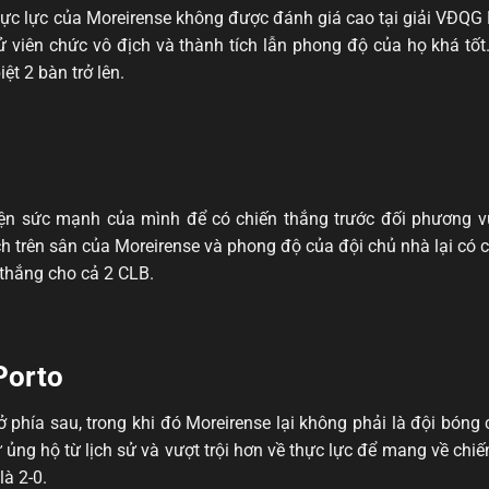
thực lực của Moreirense không được đánh giá cao tại giải VĐQG
ử viên chức vô địch và thành tích lẫn phong độ của họ khá tốt. 
ệt 2 bàn trở lên.
ện sức mạnh của mình để có chiến thắng trước đối phương vư
h trên sân của Moreirense và phong độ của đội chủ nhà lại có c
n thắng cho cả 2 CLB.
 Porto
 phía sau, trong khi đó Moreirense lại không phải là đội bóng 
 ủng hộ từ lịch sử và vượt trội hơn về thực lực để mang về chi
là 2-0.