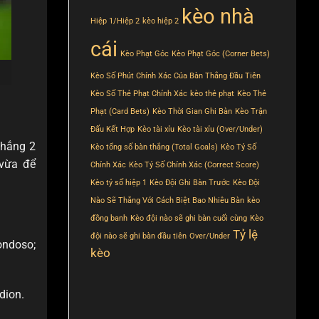
kèo nhà
Hiệp 1/Hiệp 2
kèo hiệp 2
cái
Kèo Phạt Góc
Kèo Phạt Góc (Corner Bets)
Kèo Số Phút Chính Xác Của Bàn Thắng Đầu Tiên
Kèo Số Thẻ Phạt Chính Xác
kèo thẻ phạt
Kèo Thẻ
Phạt (Card Bets)
Kèo Thời Gian Ghi Bàn
Kèo Trận
Đấu Kết Hợp
Kèo tài xỉu
Kèo tài xỉu (Over/Under)
thắng 2
Kèo tổng số bàn thắng (Total Goals)
Kèo Tỷ Số
 vừa để
Chính Xác
Kèo Tỷ Số Chính Xác (Correct Score)
Kèo tỷ số hiệp 1
Kèo Đội Ghi Bàn Trước
Kèo Đội
Nào Sẽ Thắng Với Cách Biệt Bao Nhiêu Bàn
kèo
đồng banh
Kèo đội nào sẽ ghi bàn cuối cùng
Kèo
Tỷ lệ
đội nào sẽ ghi bàn đầu tiên
Over/Under
ondoso;
kèo
dion.