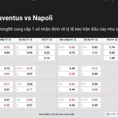
 Juventus vs Napoli
ong88 cung cấp 1 số nhận định về tỷ lệ kèo trận đấu này như 