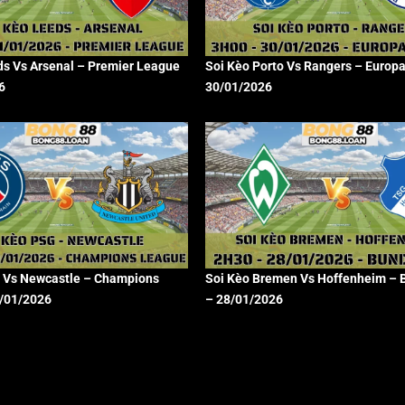
eds Vs Arsenal – Premier League
Soi Kèo Porto Vs Rangers – Europ
6
30/01/2026
G Vs Newcastle – Champions
Soi Kèo Bremen Vs Hoffenheim – 
/01/2026
– 28/01/2026