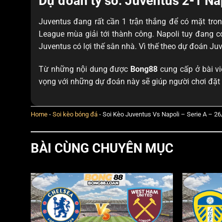
Dự đoán tỷ số: Juventus 2-1 Na
Juventus đang rất cần 1 trận thắng để có mặt tr
League mùa giải tới thành công. Napoli tuy đang có 
Juventus có lợi thế sân nhà. Vì thế theo dự đoán Juve
Từ những nội dung được
Bong88
cung cấp ở bài viê
vọng với những dự đoán này sẽ giúp người chơi đặt
Home
-
Soi kèo bóng đá
-
Soi Kèo Juventus Vs Napoli – Serie A – 2
BÀI CÙNG CHUYÊN MỤC