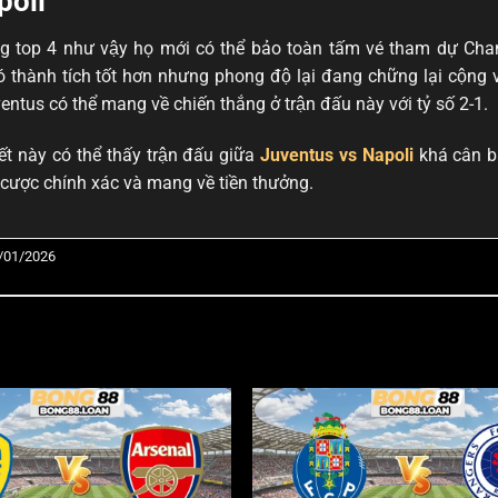
poli
ong top 4 như vậy họ mới có thể bảo toàn tấm vé tham dự C
thành tích tốt hơn nhưng phong độ lại đang chững lại cộng vơ
ntus có thể mang về chiến thắng ở trận đấu này với tỷ số 2-1.
́t này có thể thấy trận đấu giữa
Juventus vs Napoli
khá cân b
 cược chính xác và mang về tiền thưởng.
6/01/2026