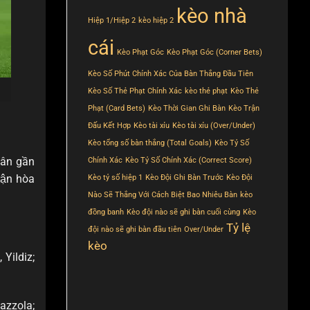
kèo nhà
Hiệp 1/Hiệp 2
kèo hiệp 2
cái
Kèo Phạt Góc
Kèo Phạt Góc (Corner Bets)
Kèo Số Phút Chính Xác Của Bàn Thắng Đầu Tiên
Kèo Số Thẻ Phạt Chính Xác
kèo thẻ phạt
Kèo Thẻ
Phạt (Card Bets)
Kèo Thời Gian Ghi Bàn
Kèo Trận
Đấu Kết Hợp
Kèo tài xỉu
Kèo tài xỉu (Over/Under)
Kèo tổng số bàn thắng (Total Goals)
Kèo Tỷ Số
sân gần
Chính Xác
Kèo Tỷ Số Chính Xác (Correct Score)
rận hòa
Kèo tỷ số hiệp 1
Kèo Đội Ghi Bàn Trước
Kèo Đội
Nào Sẽ Thắng Với Cách Biệt Bao Nhiêu Bàn
kèo
đồng banh
Kèo đội nào sẽ ghi bàn cuối cùng
Kèo
Tỷ lệ
đội nào sẽ ghi bàn đầu tiên
Over/Under
kèo
 Yildiz;
azzola;