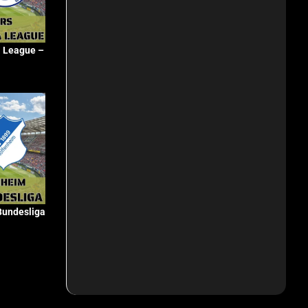
a League –
Bundesliga