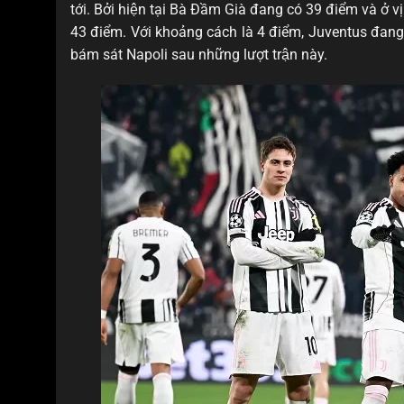
tới. Bởi hiện tại Bà Đầm Già đang có 39 điểm và ở v
43 điểm. Với khoảng cách là 4 điểm, Juventus đang th
bám sát Napoli sau những lượt trận này.