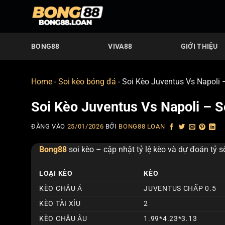
BONG88
VIVA88
GIỚI THIỆU
Home
-
Soi kèo bóng đá
-
Soi Kèo Juventus Vs Napoli
Soi Kèo Juventus Vs Napoli – 
ĐĂNG VÀO
25/01/2026
BỞI
BONG88 LOAN
Bong88
soi kèo – cập nhật tỷ lệ kèo và dự đoán tỷ s
LOẠI KÈO
KÈO
KÈO CHÂU Á
JUVENTUS CHẤP 0.5
KÈO TÀI XỈU
2
KÈO CHÂU ÂU
1.99*4.23*3.13