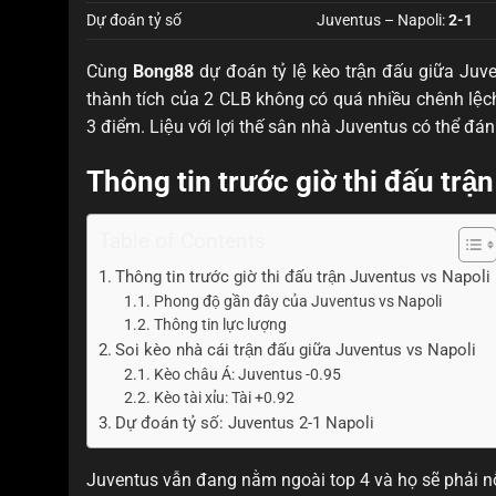
Dự đoán tỷ số
Juventus – Napoli
:
2-1
Cùng
Bong88
dự đoán tỷ lệ kèo trận đấu giữa Ju
thành tích của 2 CLB không có quá nhiều chênh lệch 
3 điểm. Liệu với lợi thế sân nhà Juventus có thể đá
Thông tin trước giờ thi đấu trâ
Table of Contents
Thông tin trước giờ thi đấu trận Juventus vs Napoli
Phong độ gần đây của Juventus vs Napoli
Thông tin lực lượng
Soi kèo nhà cái trận đấu giữa Juventus vs Napoli
Kèo châu Á: Juventus -0.95
Kèo tài xỉu: Tài +0.92
Dự đoán tỷ số: Juventus 2-1 Napoli
Juventus vẫn đang nằm ngoài top 4 và họ sẽ phải 