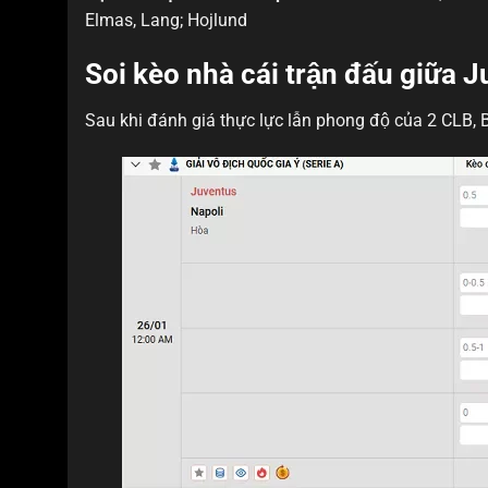
Elmas, Lang; Hojlund
Soi kèo nhà cái trận đấu giữa
Sau khi đánh giá thực lực lẫn phong độ của 2 CLB, B