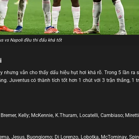
 vs Napoli đều thi đấu khá tốt
i
y nhưng vẫn cho thấy dấu hiệu hụt hơi khá rõ. Trong 5 lần ra 
hắng. Juventus có thành tích tốt hơn 1 chút với 3 trận thắng, 1 t
 Bremer, Kelly; McKennie, K.Thuram, Locatelli, Cambiaso; Miretti,
ema, Jesus, Buongiorno; Di Lorenzo, Lobotka, McTominay, Spin