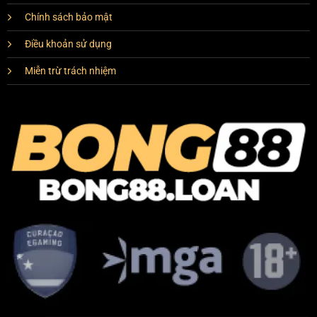
Chính sách bảo mật
Điều khoản sử dụng
Miễn trừ trách nhiệm