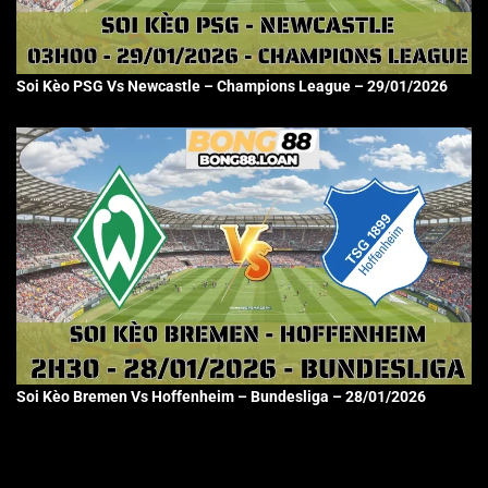
Soi Kèo PSG Vs Newcastle – Champions League – 29/01/2026
Soi Kèo Bremen Vs Hoffenheim – Bundesliga – 28/01/2026