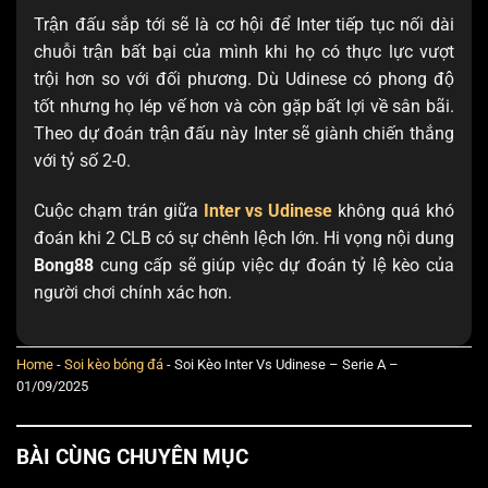
Trận đấu sắp tới sẽ là cơ hội để Inter tiếp tục nối dài
chuỗi trận bất bại của mình khi họ có thực lực vượt
trội hơn so với đối phương. Dù Udinese có phong độ
tốt nhưng họ lép vế hơn và còn gặp bất lợi về sân bãi.
Theo dự đoán trận đấu này Inter sẽ giành chiến thắng
với tỷ số 2-0.
Cuộc chạm trán giữa
Inter vs Udinese
không quá khó
đoán khi 2 CLB có sự chênh lệch lớn. Hi vọng nội dung
Bong88
cung cấp sẽ giúp việc dự đoán tỷ lệ kèo của
người chơi chính xác hơn.
Home
-
Soi kèo bóng đá
-
Soi Kèo Inter Vs Udinese – Serie A –
01/09/2025
BÀI CÙNG CHUYÊN MỤC