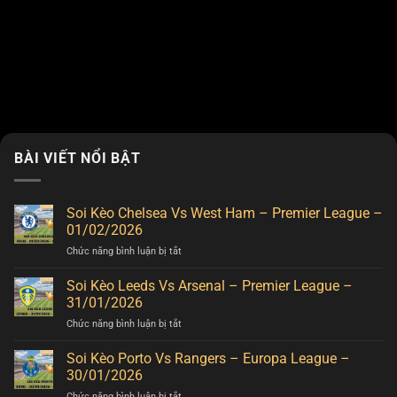
BÀI VIẾT NỔI BẬT
Soi Kèo Chelsea Vs West Ham – Premier League –
01/02/2026
Chức năng bình luận bị tắt
ở
Soi
Kèo
Soi Kèo Leeds Vs Arsenal – Premier League –
Chelsea
31/01/2026
Vs
Chức năng bình luận bị tắt
ở
West
Soi
Ham
Kèo
Soi Kèo Porto Vs Rangers – Europa League –
–
Leeds
Premier
30/01/2026
Vs
League
Chức năng bình luận bị tắt
ở