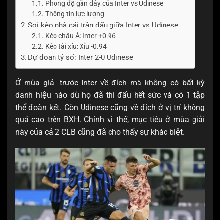
Phong độ gần đây của Inter vs Udinese
Thông tin lực lượng
Soi kèo nhà cái trận đấu giữa Inter vs Udinese
Kèo châu Á: Inter +0.96
Kèo tài xỉu: Xỉu -0.94
Dự đoán tỷ số: Inter 2-0 Udinese
Ở mùa giải trước Inter về đích mà không có bất kỳ
danh hiệu nào dù họ đã thi đấu hết sức và có 1 tập
thể đoàn kết. Còn Udinese cũng về đích ở vị trí không
quá cao trên BXH. Chính vì thế, mục tiêu ở mùa giải
này của cả 2 CLB cũng đã cho thấy sự khác biệt.