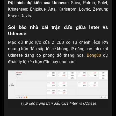
Đội hình dự kiến của Udinese:
Sava; Palma, Solet,
Kristensen; Ehizibue, Atta, Karlstrom, Lovric, Zemura;
Bravo, Davis.
Soi kèo nhà cái trận đấu giữa Inter vs
Udinese
Mặc dù thực lực của 2 CLB có sự chênh lệch lớn
nhưng trận đấu sắp tới sẽ không dễ dàng cho Inter khi
Udinese đang có phong độ thăng hoa.
Bong88
dự
đoán tỷ lệ kèo trận đấu này như sau:
Tỷ lệ kèo trong trận đấu giữa Inter vs Udinese