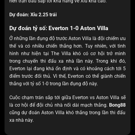
nên trận đấu sắp tới khả năng về Xỉu khá cao.
Dự đoán: Xỉu 2.25 trái
Dự đoán tỷ số: Everton 1-0 Aston Villa
Ở những lần đụng độ trước Aston Villa là đội chiếm ưu
thế và có nhiều chiến thắng hơn. Tuy nhiên, với tình
hình như hiện tại The Villa khó có cơ hội trở mình
trong chuyến thi đấu xa nhà lần này. Trong khi đó,
Everton lại đang khá ổn định và có khoảng cách tới 5
điểm trước đối thủ. Vì thế, Everton có thể giành chiến
thắng với tỷ số 1-0 trong lần đụng độ này.
Cuộc chạm trán sắp tới giữa Everton vs Aston Villa sẽ
là cơ hội để đội chủ nhà nối dài mạch thắng.
Bong88
cũng dự đoán Aston Villa khó thắng trong lần thi đấu
xa nhà này.