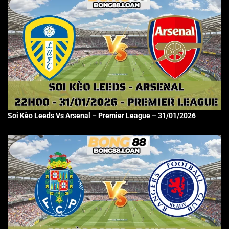
Soi Kèo Leeds Vs Arsenal – Premier League – 31/01/2026