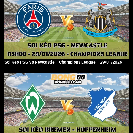
Soi Kèo PSG Vs Newcastle – Champions League – 29/01/2026