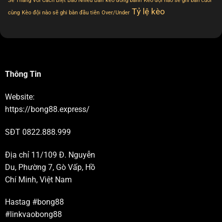
Sẽ Thắng Với Cách Biệt Bao Nhiêu Bàn
kèo đồng banh
Kèo đội nào sẽ ghi bàn cuối
Tỷ lệ kèo
cùng
Kèo đội nào sẽ ghi bàn đầu tiên
Over/Under
Thông Tin
Website:
https://bong88.express/
SĐT 0822.888.999
Địa chỉ 11/109 Đ. Nguyễn
Du, Phường 7, Gò Vấp, Hồ
Chí Minh, Việt Nam
Hastag #bong88
#linkvaobong88