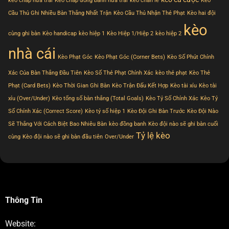
kèo chấp nửa trái
Kèo chấp đồng banh nửa trái
kèo chẳn lẽ
Kèo
Cầu Thủ Ghi Nhiều Bàn Thắng Nhất Trận
Kèo Cầu Thủ Nhận Thẻ Phạt
Kèo hai đội
kèo
cùng ghi bàn
Kèo handicap
kèo hiệp 1
Kèo Hiệp 1/Hiệp 2
kèo hiệp 2
nhà cái
Kèo Phạt Góc
Kèo Phạt Góc (Corner Bets)
Kèo Số Phút Chính
Xác Của Bàn Thắng Đầu Tiên
Kèo Số Thẻ Phạt Chính Xác
kèo thẻ phạt
Kèo Thẻ
Phạt (Card Bets)
Kèo Thời Gian Ghi Bàn
Kèo Trận Đấu Kết Hợp
Kèo tài xỉu
Kèo tài
xỉu (Over/Under)
Kèo tổng số bàn thắng (Total Goals)
Kèo Tỷ Số Chính Xác
Kèo Tỷ
Số Chính Xác (Correct Score)
Kèo tỷ số hiệp 1
Kèo Đội Ghi Bàn Trước
Kèo Đội Nào
Sẽ Thắng Với Cách Biệt Bao Nhiêu Bàn
kèo đồng banh
Kèo đội nào sẽ ghi bàn cuối
Tỷ lệ kèo
cùng
Kèo đội nào sẽ ghi bàn đầu tiên
Over/Under
Thông Tin
Website: