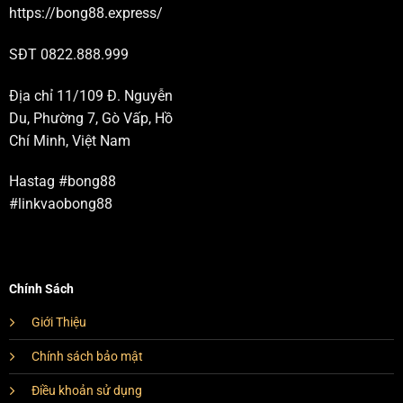
https://bong88.express/
SĐT 0822.888.999
Địa chỉ 11/109 Đ. Nguyễn
Du, Phường 7, Gò Vấp, Hồ
Chí Minh, Việt Nam
Hastag #bong88
#linkvaobong88
Chính Sách
Giới Thiệu
Chính sách bảo mật
Điều khoản sử dụng