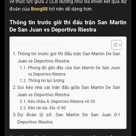
về thực lực giữa 2 CLB dường như đã khiến kết quả dự
đoán của
Bong88
trở nên dễ dàng hơn.
Thông tin trước giờ thi đấu trận San Martin
De San Juan vs Deportivo Riestra
Table of Contents
Thông tin trước giờ thi đấu trận San Martin De San
Juan vs Deportivo Riestra
Phong độ gần đây của San Martin De San Juan
vs Deportivo Riestra
Thông tin lực lượng
Soi kèo nhà cái trận đấu giữa San Martin De San
Juan vs Deportivo Riestra
Kèo châu Á: Deportivo Riestra +0.92
Kèo tài xỉu: Xỉu -0.90
Dự đoán tỷ số: San Martin De San Juan 0-1
Deportivo Riestra