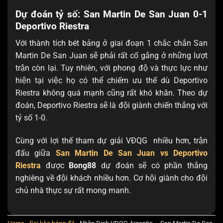
Dự đoán tỷ số: San Martin De San Juan 0-1
Deportivo Riestra
Với thành tích bét bảng ở giai đoạn 1 chắc chắn San
Martin De San Juan sẽ phải rất cố gắng ở những lượt
trận còn lại. Tuy nhiên, với phong độ và thực lực như
hiện tại việc họ có thể chiếm ưu thế dù Deportivo
Riestra không quá mạnh cũng rất khó khăn. Theo dự
đoán, Deportivo Riestra sẽ là đội giành chiến thắng với
tỷ số 1-0.
Cùng với lợi thế tham dự giải VĐQG nhiều hơn, trận
đấu giữa
San Martin De San Juan vs Deportivo
Riestra
được
Bong88
dự đoán sẽ có phần thắng
nghiêng về đội khách nhiều hơn. Cơ hội giành cho đội
chủ nhà thực sự rất mong manh.