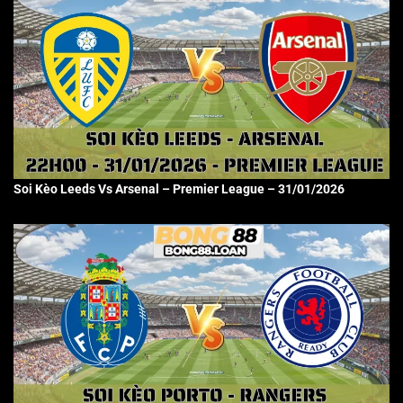
Soi Kèo Leeds Vs Arsenal – Premier League – 31/01/2026