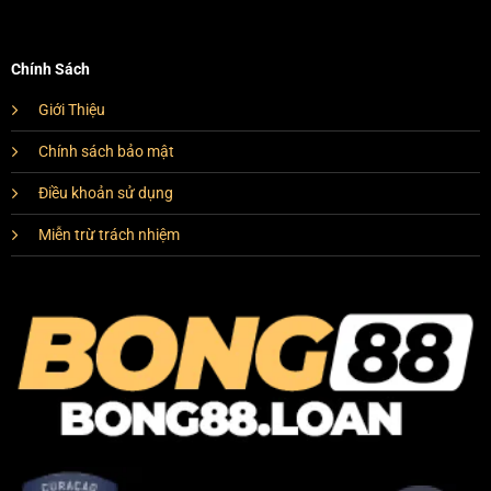
Chính Sách
Giới Thiệu
Chính sách bảo mật
Điều khoản sử dụng
Miễn trừ trách nhiệm