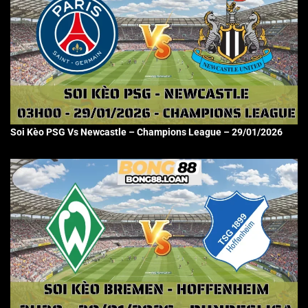
Soi Kèo PSG Vs Newcastle – Champions League – 29/01/2026