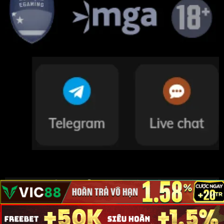
Copyright 2026 ©
bong88.loan