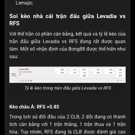
Lemajic.
Soi kèo nhà cái trận đấu giữa Levadia vs
RFS
Với thế trận có phần cân bằng, kết quả và tỷ lệ kèo của
trận đấu giữa Levadia vs RFS đang rất được quan
tâm. Một số nhận định của Bong88 được thể hiện như
sau:
Tỷ lệ kèo trong trận đấu giữa Levadia vs RFS
Kèo châu Á: RFS +0.85
Trong lịch sử đối đầu của 2 CLB, 2 đội đang có thành
tích cân bằng với 1 trận thắng, 1 trận thua và 1 trận
hòa. Tuy nhiên, RFS đang là CLB được đánh giá cao