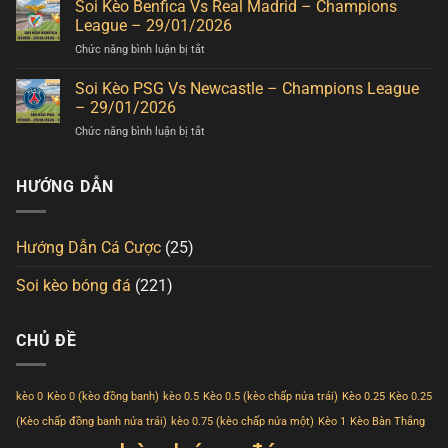
Kèo
Soi Kèo Benfica Vs Real Madrid – Champions
Premier
Porto
League
League – 29/01/2026
Vs
–
Chức năng bình luận bị tắt
ở
Rangers
31/01/2026
Soi
–
Kèo
Soi Kèo PSG Vs Newcastle – Champions League
Europa
Benfica
League
– 29/01/2026
Vs
–
Chức năng bình luận bị tắt
ở
Real
30/01/2026
Soi
Madrid
Kèo
–
PSG
HƯỚNG DẪN
Champions
Vs
League
Newcastle
–
–
29/01/2026
Hướng Dẫn Cá Cược
(25)
Champions
League
Soi kèo bóng đá
(221)
–
29/01/2026
CHỦ ĐỀ
kèo 0
Kèo 0 (kèo đồng banh)
kèo 0.5
Kèo 0.5 (kèo chấp nửa trái)
Kèo 0.25
Kèo 0.25
(Kèo chấp đồng banh nửa trái)
kèo 0.75 (kèo chấp nửa một)
Kèo 1
Kèo Bàn Thắng