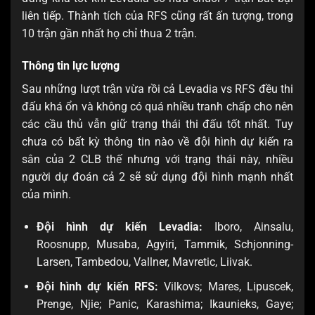
liên tiếp. Thành tích của RFS cũng rất ấn tượng, trong
10 trận gần nhất họ chỉ thua 2 trận.
Thông tin lực lượng
Sau những lượt trận vừa rồi cả Levadia vs RFS đều thi
đấu khá ổn và không có quá nhiều tranh chấp cho nên
các cầu thủ vẫn giữ trạng thái thi đấu tốt nhất. Tuy
chưa có bất kỳ thông tin nào về đội hình dự kiến ra
sân của 2 CLB thế nhưng với trạng thái này, nhiều
người dự đoán cả 2 sẽ sử dụng đội hình mạnh nhất
của mình.
Đội hình dự kiến Levadia:
Iboro, Ainsalu,
Roosnupp, Musaba, Agyiri, Tammik, Schjonning-
Larsen, Tambedou, Vallner, Mavretic, Liivak.
Đội hình dự kiến RFS:
Vilkovs; Mares, Lipuscek,
Prenge, Njie; Panic, Karashima; Ikaunieks, Gaye;