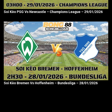
Soi Kèo PSG Vs Newcastle – Champions League – 29/01/2026
Soi Kèo Bremen Vs Hoffenheim – Bundesliga – 28/01/2026