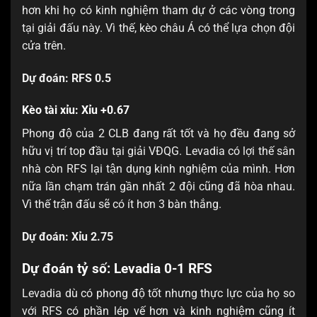
hơn khi họ có kinh nghiệm tham dự ở các vòng trong
tại giải đấu này. Vì thế, kèo châu Á có thể lựa chọn đội
cửa trên.
Dự đoán: RFS 0.5
Kèo tài xỉu: Xỉu +0.67
Phong độ của 2 CLB đang rất tốt và họ đều đang sở
hữu vị trí top đầu tại giải VĐQG. Levadia có lợi thế sân
nhà còn RFS lại tận dụng kinh nghiệm của mình. Hơn
nữa lần chạm trán gần nhất 2 đội cũng đã hòa nhau.
Vì thế trận đấu sẽ có ít hơn 3 bàn thắng.
Dự đoán: Xỉu 2.75
Dự đoán tỷ số: Levadia 0-1 RFS
Levadia dù có phong độ tốt nhưng thực lực của họ so
với RFS có phần lép vế hơn và kinh nghiệm cũng ít