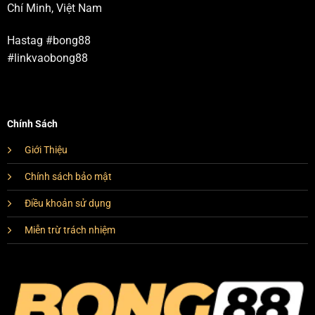
Chí Minh, Việt Nam
Hastag #bong88
#linkvaobong88
Chính Sách
Giới Thiệu
Chính sách bảo mật
Điều khoản sử dụng
Miễn trừ trách nhiệm