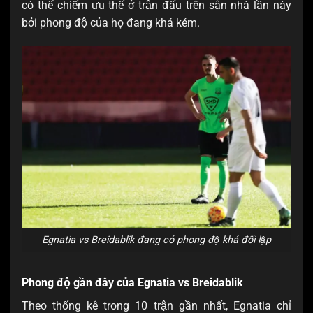
có thể chiếm ưu thế ở trận đấu trên sân nhà lần này
bởi phong độ của họ đang khá kém.
Egnatia vs Breidablik đang có phong độ khá đối lập
Phong độ gần đây của Egnatia vs Breidablik
Theo thống kê trong 10 trận gần nhất, Egnatia chỉ