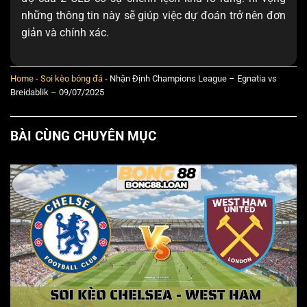
những thông tin này sẽ giúp việc dự đoán trở nên đơn
giản và chính xác.
Home
-
Soi kèo bóng đá
-
Nhận Định Champions League – Egnatia vs
Breidablik – 09/07/2025
BÀI CÙNG CHUYÊN MỤC