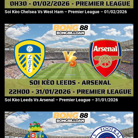
Soi Kèo Chelsea Vs West Ham – Premier League – 01/02/2026
Soi Kèo Leeds Vs Arsenal – Premier League – 31/01/2026