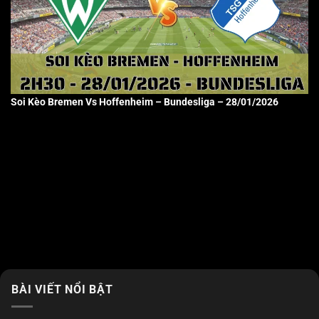
Soi Kèo Bremen Vs Hoffenheim – Bundesliga – 28/01/2026
BÀI VIẾT NỔI BẬT