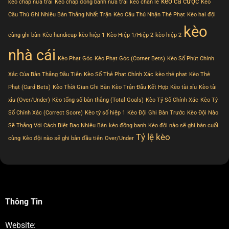
kèo cá cược
kèo chấp nửa trái
Kèo chấp đồng banh nửa trái
kèo chẳn lẽ
Kèo
Cầu Thủ Ghi Nhiều Bàn Thắng Nhất Trận
Kèo Cầu Thủ Nhận Thẻ Phạt
Kèo hai đội
kèo
cùng ghi bàn
Kèo handicap
kèo hiệp 1
Kèo Hiệp 1/Hiệp 2
kèo hiệp 2
nhà cái
Kèo Phạt Góc
Kèo Phạt Góc (Corner Bets)
Kèo Số Phút Chính
Xác Của Bàn Thắng Đầu Tiên
Kèo Số Thẻ Phạt Chính Xác
kèo thẻ phạt
Kèo Thẻ
Phạt (Card Bets)
Kèo Thời Gian Ghi Bàn
Kèo Trận Đấu Kết Hợp
Kèo tài xỉu
Kèo tài
xỉu (Over/Under)
Kèo tổng số bàn thắng (Total Goals)
Kèo Tỷ Số Chính Xác
Kèo Tỷ
Số Chính Xác (Correct Score)
Kèo tỷ số hiệp 1
Kèo Đội Ghi Bàn Trước
Kèo Đội Nào
Sẽ Thắng Với Cách Biệt Bao Nhiêu Bàn
kèo đồng banh
Kèo đội nào sẽ ghi bàn cuối
Tỷ lệ kèo
cùng
Kèo đội nào sẽ ghi bàn đầu tiên
Over/Under
Thông Tin
Website: