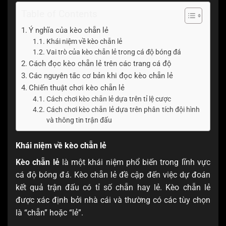
Table of Contents
Ý nghĩa của kèo chẵn lẻ
Khái niệm về kèo chẵn lẻ
Vai trò của kèo chẵn lẻ trong cá độ bóng đá
Cách đọc kèo chẵn lẻ trên các trang cá độ
Các nguyên tắc cơ bản khi đọc kèo chẵn lẻ
Chiến thuật chơi kèo chẵn lẻ
Cách chơi kèo chẵn lẻ dựa trên tỉ lệ cược
Cách chơi kèo chẵn lẻ dựa trên phân tích đội hình
và thông tin trận đấu
Khái niệm về kèo chẵn lẻ
Kèo chẵn lẻ
là một khái niệm phổ biến trong lĩnh vực
cá độ bóng đá. Kèo chẵn lẻ đề cập đến việc dự đoán
kết quả trận đấu có tỉ số chẵn hay lẻ. Kèo chẵn lẻ
được xác định bởi nhà cái và thường có các tùy chọn
là “chẵn” hoặc “lẻ”.