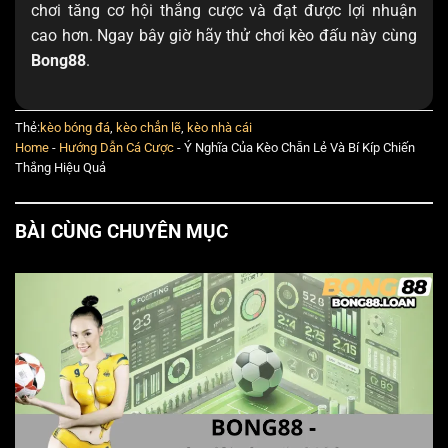
chơi tăng cơ hội thắng cược và đạt được lợi nhuận
cao hơn. Ngay bây giờ hãy thử chơi kèo đấu này cùng
Bong88
.
Thẻ:
kèo bóng đá
,
kèo chẳn lẽ
,
kèo nhà cái
Home
-
Hướng Dẫn Cá Cược
-
Ý Nghĩa Của Kèo Chẵn Lẻ Và Bí Kíp Chiến
Thắng Hiệu Quả
BÀI CÙNG CHUYÊN MỤC