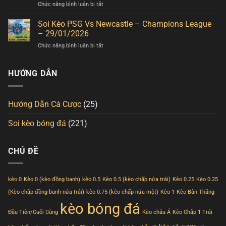
Chức năng bình luận bị tắt
ở
Rangers
31/01/2026
Soi
–
Kèo
Soi Kèo PSG Vs Newcastle – Champions League
Europa
Benfica
League
– 29/01/2026
Vs
–
Chức năng bình luận bị tắt
ở
Real
30/01/2026
Soi
Madrid
Kèo
–
PSG
HƯỚNG DẪN
Champions
Vs
League
Newcastle
–
–
29/01/2026
Hướng Dẫn Cá Cược
(25)
Champions
League
Soi kèo bóng đá
(221)
–
29/01/2026
CHỦ ĐỀ
kèo 0
Kèo 0 (kèo đồng banh)
kèo 0.5
Kèo 0.5 (kèo chấp nửa trái)
Kèo 0.25
Kèo 0.25
(Kèo chấp đồng banh nửa trái)
kèo 0.75 (kèo chấp nửa một)
Kèo 1
Kèo Bàn Thắng
kèo bóng đá
Đầu Tiên/Cuối Cùng
Kèo châu Á
Kèo Chấp 1 Trái