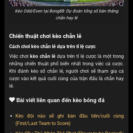
Kèo Odd/Even tại Bong88: Dự đoán tổng số bàn thắng
chẵn hay lẻ
Chiến thuật chơi kèo chẵn lẻ
Cách chơi kèo chẵn lẻ dựa trên tỉ lệ cược
Việc chơi
kèo chẵn lẻ
dựa trên tỉ lệ cược là một trong
những chiến thuật phổ biến nhất trong việc cá cược.
Khi đánh kèo số chẵn lẻ, người chơi sẽ tham gia cá
cược vào kết quả cuối cùng của trận đấu là chẵn hay
lẻ.
Bài viết liên quan đến kèo bóng đá
Kèo đội nào sẽ ghi bàn đầu tiên/cuối cùng
(First/Last Team to Score)